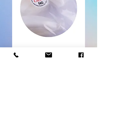
CAPSULE JET CRYSTAL
Contactez-nous pour acheter
Par sachet de 50 capsules. Sachet par taille 
de N°0 à N°10
© copyright 2013 VNAILS
DIFFUSION