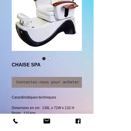
CHAISE SPA
Contactez-nous pour acheter
Caractéristiques techniques
Dimension en cm : 138L x 72W x 132 H
Poids : 110 kgs
Capacité du bac : 19L
Système d’énergie 2 moteurs tourbillon :
230V-50 Hz, 0.5Hp