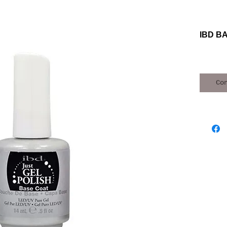
IBD B
Co