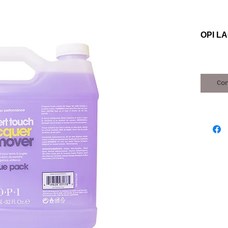
OPI L
Co