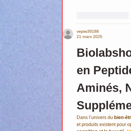
J'aime
Répondre
vepiw39188
21 mars 2025
Biolabsho
en Peptid
Aminés, N
Suppléme
Dans l’univers du 
bien-êtr
et produits existent pour op