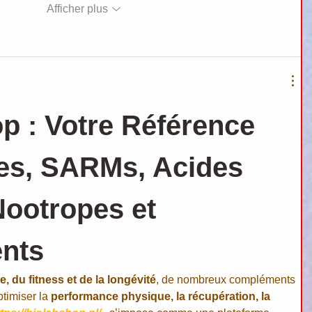
Afficher plus
p : Votre Référence 
es, SARMs, Acides 
ootropes et 
nts
e, du fitness et de la longévité
, de nombreux compléments 
timiser la 
performance physique, la récupération, la 