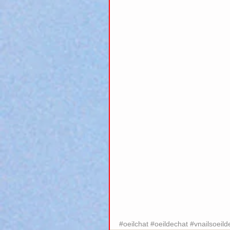
#oeilchat
#oeildechat
#vnailsoeild